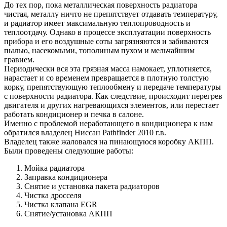
До тех пор, пока металлическая поверхность радиатора
чистая, металлу ничто не препятствует отдавать температуру,
и радиатор имеет максимальную теплопроводность и
теплоотдачу. Однако в процессе эксплуатации поверхность
прибора и его воздушные соты загрязняются и забиваются
пылью, насекомыми, тополиным пухом и мельчайшим
гравием.
Периодически вся эта грязная масса намокает, уплотняется,
нарастает и со временем превращается в плотную толстую
корку, препятствующую теплообмену и передаче температуры
с поверхности радиатора. Как следствие, происходит перегрев
двигателя и других нагревающихся элементов, или перестает
работать кондиционер и печка в салоне.
Именно с проблемой неработающего в кондиционера к нам
обратился владелец Ниссан Pathfinder 2010 г.в.
Владелец также жаловался на пинающуюся коробку АКПП.
Были проведены следующие работы:
Мойка радиатора
Заправка кондиционера
Снятие и установка пакета радиаторов
Чистка дросселя
Чистка клапана EGR
Снятие/установка АКПП