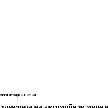
омобиле марки Ниссан
ллектора на автомобиле марк