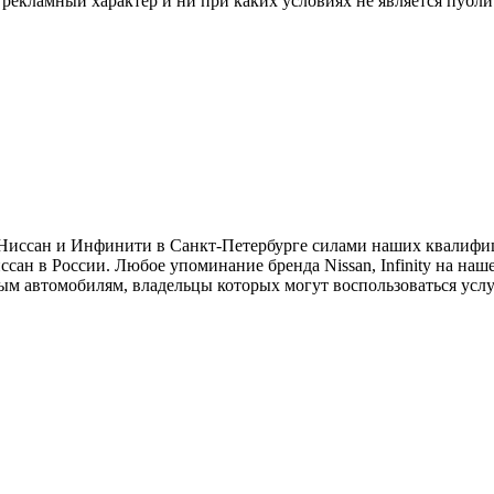
и рекламный характер и ни при каких условиях не является публ
и Ниссан и Инфинити в Санкт-Петербурге силами наших квалиф
ан в России. Любое упоминание бренда Nissan, Infinity на на
ным автомобилям, владельцы которых могут воспользоваться усл