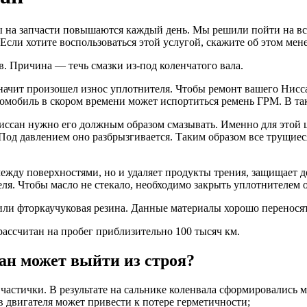
ы на запчасти повышаются каждый день. Мы решили пойти на вс
Если хотите воспользоваться этой услугой, скажите об этом ме
.в. Причина — течь смазки из-под коленчатого вала.
значит произошел износ уплотнителя. Чтобы ремонт вашего Нисс
томобиль в скором времени может испортиться ремень ГРМ. В так
ссан нужно его должным образом смазывать. Именно для этой ц
Под давлением оно разбрызгивается. Таким образом все трущиес
между поверхностями, но и удаляет продукты трения, защищает де
ля. Чтобы масло не стекало, необходимо закрыть уплотнителем от
или фторкаучуковая резина. Данные материалы хорошо перенося
рассчитан на пробег приблизительно 100 тысяч км.
ан может выйти из строя?
 частички. В результате на сальнике коленвала сформировались 
в двигателя может привести к потере герметичности;