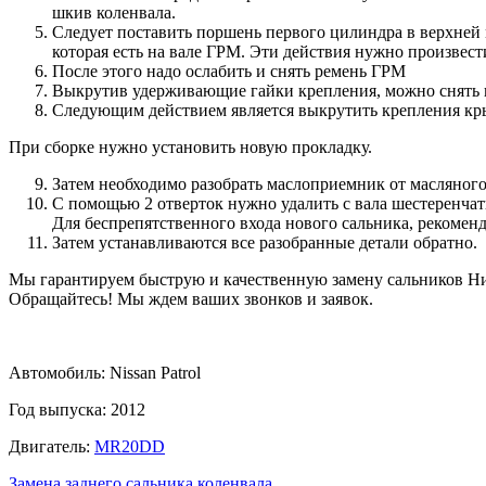
шкив коленвала.
Следует поставить поршень первого цилиндра в верхней м
которая есть на вале ГРМ. Эти действия нужно произвести
После этого надо ослабить и снять ремень ГРМ
Выкрутив удерживающие гайки крепления, можно снять 
Следующим действием является выкрутить крепления крыш
При сборке нужно установить новую прокладку.
Затем необходимо разобрать маслоприемник от масляного
С помощью 2 отверток нужно удалить с вала шестеренчат
Для беспрепятственного входа нового сальника, рекоменд
Затем устанавливаются все разобранные детали обратно.
Мы гарантируем быструю и качественную замену сальников Нис
Обращайтесь! Мы ждем ваших звонков и заявок.
Автомобиль: Nissan Patrol
Год выпуска: 2012
Двигатель:
MR20DD
Замена заднего сальника коленвала