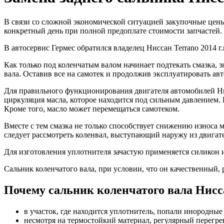
В связи со сложной экономической ситуацией закупочные цен
конкретный день при полной предоплате стоимости запчастей. 
В автосервис Гермес обратился владелец Ниссан Terrano 2014 г
Как только под коленчатым валом начинает подтекать смазка, 
вала. Оставив все на самотек и продолжив эксплуатировать ав
Для правильного функционирования двигателя автомобилей Ни
циркуляция масла, которое находится под сильным давлением. 
Кроме того, масло может перемещаться самотеком.
Вместе с тем смазка не только способствует снижению износа 
следует рассмотреть коленвал, выступающий наружу из двигате
Для изготовления уплотнителя зачастую применяется силикон 
Сальник коленчатого вала, при условии, что он качественный, 
Почему сальник коленчатого вала Нисс
в участок, где находится уплотнитель, попали инородные
несмотря на термостойкий материал, регулярный перегре